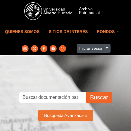
Skip to main content
QUIENES SOMOS
SITIOS DE INTERÉS
FONDOS
Iniciar sesión
Buscar
Búsqueda Avanzada »