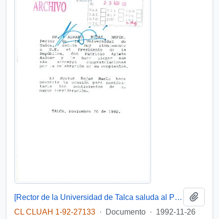
Añadi
[Rector de la Universidad de Talca saluda al Presidente en su cumpleaños]
CL CLUAH 1-92-27133
·
Documento
·
1992-11-26