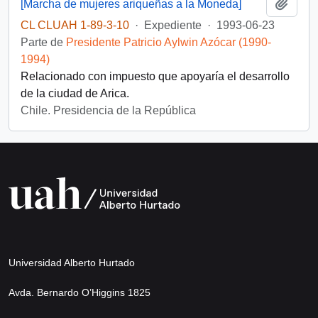
Añadi
[Marcha de mujeres ariqueñas a la Moneda]
CL CLUAH 1-89-3-10
·
Expediente
·
1993-06-23
Parte de
Presidente Patricio Aylwin Azócar (1990-
1994)
Relacionado con impuesto que apoyaría el desarrollo
de la ciudad de Arica.
Chile. Presidencia de la República
Universidad Alberto Hurtado
Avda. Bernardo O’Higgins 1825