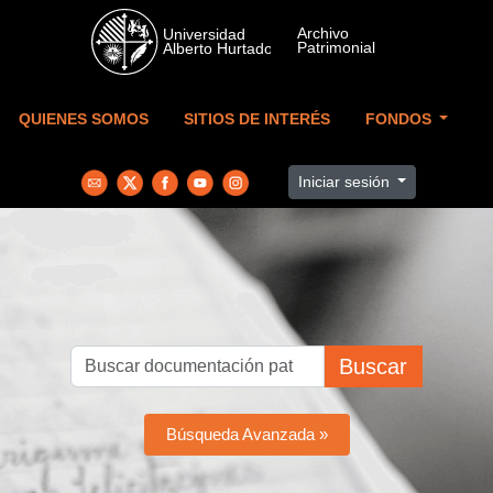
Skip to main content
QUIENES SOMOS
SITIOS DE INTERÉS
FONDOS
Iniciar sesión
Buscar
Búsqueda Avanzada »