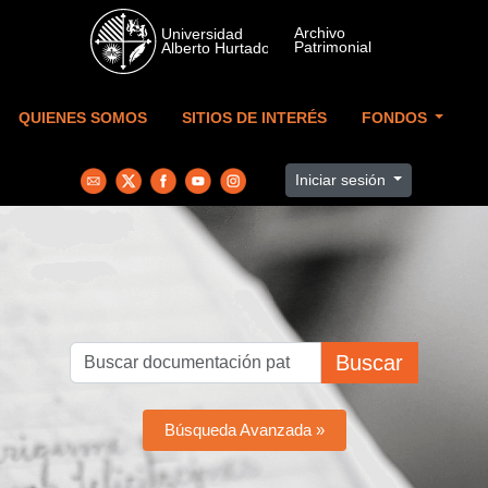
Skip to main content
QUIENES SOMOS
SITIOS DE INTERÉS
FONDOS
Iniciar sesión
Buscar
Búsqueda Avanzada »