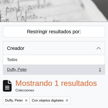
Restringir resultados por:
Creador
Todos
Duffy, Peter
1
, 1 resultados
Mostrando 1 resultados
Colecciones
Remove filter:
Remove filter:
Duffy, Peter
Con objetos digitales