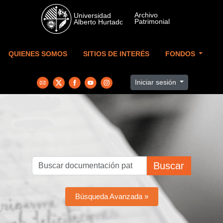
Skip to main content
QUIENES SOMOS
SITIOS DE INTERÉS
FONDOS
Iniciar sesión
Buscar
Búsqueda Avanzada »