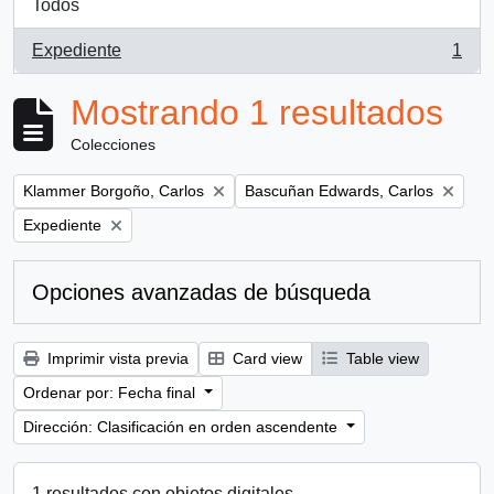
Todos
Expediente
1
, 1 resultados
Mostrando 1 resultados
Colecciones
Remove filter:
Remove filter:
Klammer Borgoño, Carlos
Bascuñan Edwards, Carlos
Remove filter:
Expediente
Opciones avanzadas de búsqueda
Imprimir vista previa
Card view
Table view
Ordenar por: Fecha final
Dirección: Clasificación en orden ascendente
1 resultados con objetos digitales