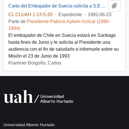
Añadi
Carta del Embajador de Suecia solicita a S.E una audiencia para Junio de 1992
CL CLUAH 1-13-5-20
·
Expediente
·
1992-06-23
Parte de
Presidente Patricio Aylwin Azócar (1990-
1994)
El embajador de Chile en Suecia estará en Santiago
hasta fines de Junio y le solicita al Presidente una
audiencia con el fin de saludarlo e informarle sobre su
Misión el 23 de Junio de 1993
Klammer Borgoño, Carlos
Universidad Alberto Hurtado