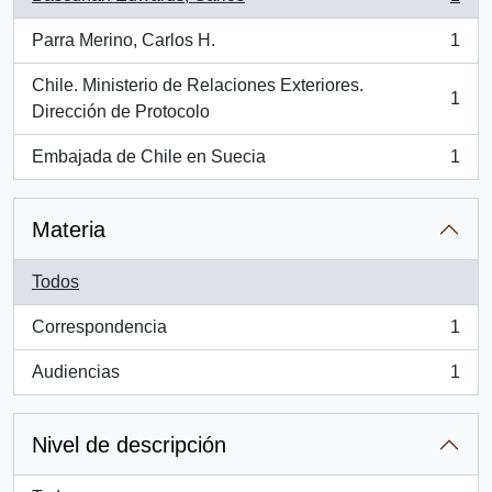
, 1 resultados
Parra Merino, Carlos H.
1
, 1 resultados
Chile. Ministerio de Relaciones Exteriores.
1
, 1 resultados
Dirección de Protocolo
Embajada de Chile en Suecia
1
, 1 resultados
Materia
Todos
Correspondencia
1
, 1 resultados
Audiencias
1
, 1 resultados
Nivel de descripción