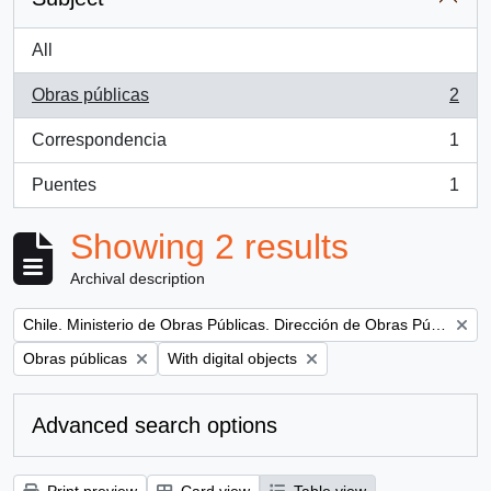
All
Obras públicas
2
, 2 results
Correspondencia
1
, 1 results
Puentes
1
, 1 results
Showing 2 results
Archival description
Remove filter:
Chile. Ministerio de Obras Públicas. Dirección de Obras Públicas
Remove filter:
Remove filter:
Obras públicas
With digital objects
Advanced search options