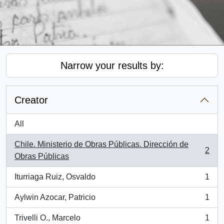
Narrow your results by:
Creator
All
Chile. Ministerio de Obras Públicas. Dirección de
2
, 2 results
Obras Públicas
Iturriaga Ruiz, Osvaldo
1
, 1 results
Aylwin Azocar, Patricio
1
, 1 results
Trivelli O., Marcelo
1
, 1 results