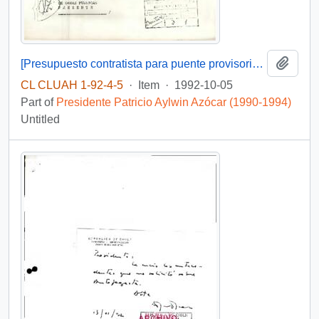
Add t
[Presupuesto contratista para puente provisorio del Piduco]
CL CLUAH 1-92-4-5
·
Item
·
1992-10-05
Part of
Presidente Patricio Aylwin Azócar (1990-1994)
Untitled