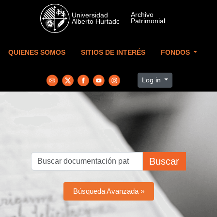
Skip to main content
QUIENES SOMOS
SITIOS DE INTERÉS
FONDOS
Log in
Buscar
Búsqueda Avanzada »