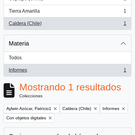
, 1 resultados
Tierra Amarilla
1
, 1 resultados
Caldera (Chile)
1
, 1 resultados
Materia
Todos
Informes
1
, 1 resultados
Mostrando 1 resultados
Colecciones
Remove filter:
Remove filter:
Remove filter:
Aylwin Azócar, Patricio1
Caldera (Chile)
Informes
Remove filter:
Con objetos digitales