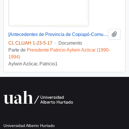
Añadi
[Antecedentes de Provincia de Copiapó-Comuna de Copiapó, Caldera. Tierra Amarilla].
CL CLUAH 1-23-5-17
·
Documento
Parte de
Presidente Patricio Aylwin Azócar (1990-
1994)
Aylwin Azócar, Patricio1
Universidad Alberto Hurtado