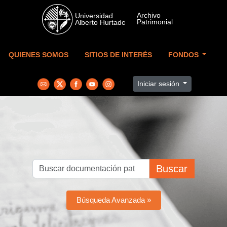
Skip to main content
QUIENES SOMOS
SITIOS DE INTERÉS
FONDOS
Iniciar sesión
Buscar
Búsqueda Avanzada »