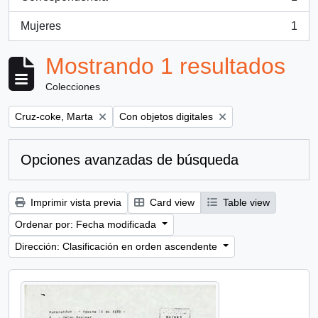
, 1 resultados
Mujeres
1
, 1 resultados
Mostrando 1 resultados
Colecciones
Remove filter:
Remove filter:
Cruz-coke, Marta
Con objetos digitales
Opciones avanzadas de búsqueda
Imprimir vista previa
Card view
Table view
Ordenar por: Fecha modificada
Dirección: Clasificación en orden ascendente