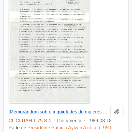
Añadi
[Memorándum sobre inquietudes de mujeres D.C]
CL CLUAH 1-75-8-4
·
Documento
·
1989-08-18
Parte de
Presidente Patricio Aylwin Azócar (1990-