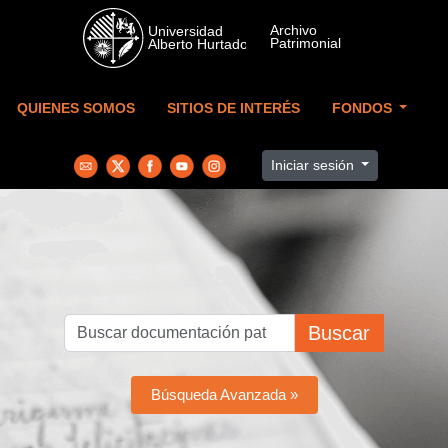
Skip to main content
QUIENES SOMOS
SITIOS DE INTERÉS
FONDOS
Iniciar sesión
Buscar
Búsqueda Avanzada »