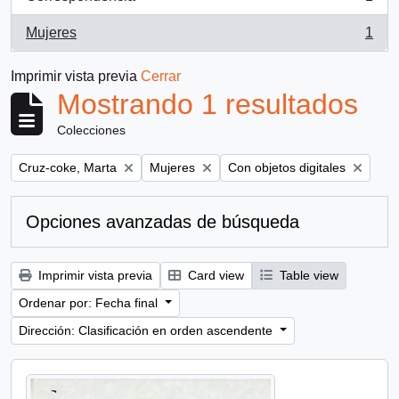
, 1 resultados
Mujeres
1
, 1 resultados
Imprimir vista previa
Cerrar
Mostrando 1 resultados
Colecciones
Remove filter:
Remove filter:
Remove filter:
Cruz-coke, Marta
Mujeres
Con objetos digitales
Opciones avanzadas de búsqueda
Imprimir vista previa
Card view
Table view
Ordenar por: Fecha final
Dirección: Clasificación en orden ascendente