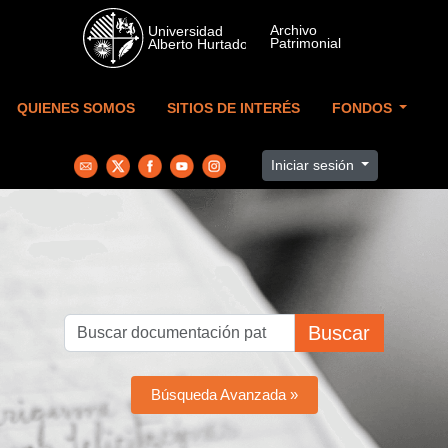
Skip to main content
QUIENES SOMOS
SITIOS DE INTERÉS
FONDOS
Iniciar sesión
Buscar
Búsqueda Avanzada »