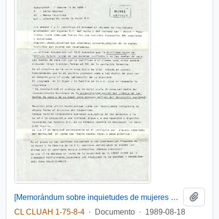
Añadi
[Memorándum sobre inquietudes de mujeres D.C]
CL CLUAH 1-75-8-4
·
Documento
·
1989-08-18