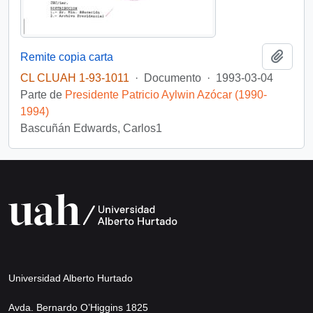
Añadi
Remite copia carta
CL CLUAH 1-93-1011
·
Documento
·
1993-03-04
Parte de
Presidente Patricio Aylwin Azócar (1990-
1994)
Bascuñán Edwards, Carlos1
Universidad Alberto Hurtado
Avda. Bernardo O’Higgins 1825