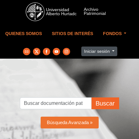
Skip to main content
QUIENES SOMOS
SITIOS DE INTERÉS
FONDOS
Iniciar sesión
Buscar
Búsqueda Avanzada »