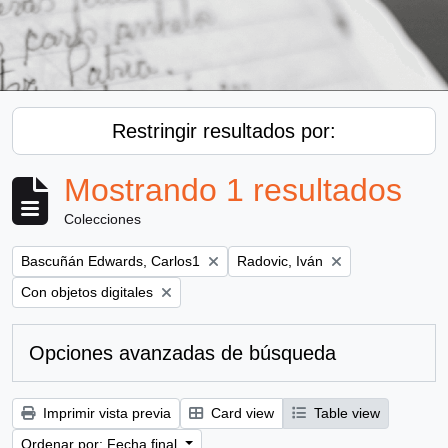
Restringir resultados por:
Mostrando 1 resultados
Colecciones
Remove filter:
Remove filter:
Bascuñán Edwards, Carlos1
Radovic, Iván
Remove filter:
Con objetos digitales
Opciones avanzadas de búsqueda
Imprimir vista previa
Card view
Table view
Ordenar por: Fecha final