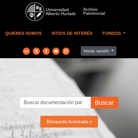
Skip to main content
QUIENES SOMOS
SITIOS DE INTERÉS
FONDOS
Iniciar sesión
Buscar
Búsqueda Avanzada »