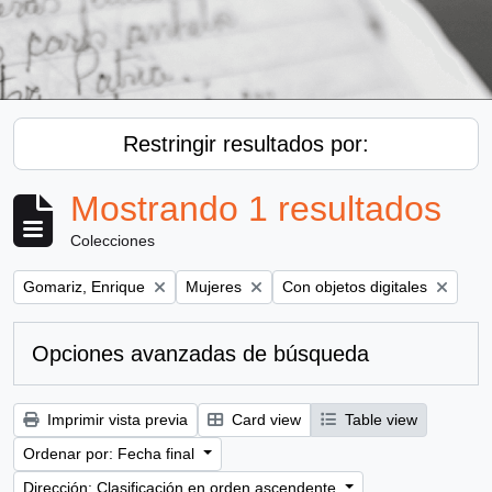
Restringir resultados por:
Mostrando 1 resultados
Colecciones
Remove filter:
Remove filter:
Remove filter:
Gomariz, Enrique
Mujeres
Con objetos digitales
Opciones avanzadas de búsqueda
Imprimir vista previa
Card view
Table view
Ordenar por: Fecha final
Dirección: Clasificación en orden ascendente