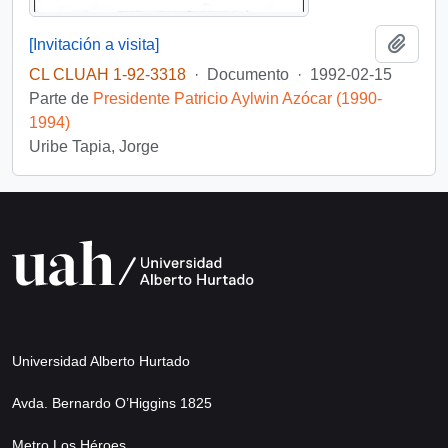
Añadi
[Invitación a visita]
CL CLUAH 1-92-3318
·
Documento
·
1992-02-15
Parte de
Presidente Patricio Aylwin Azócar (1990-
1994)
Uribe Tapia, Jorge
Universidad Alberto Hurtado
Avda. Bernardo O’Higgins 1825
Metro Los Héroes