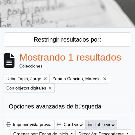
Restringir resultados por:
Mostrando 1 resultados
Colecciones
Remove filter:
Remove filter:
Uribe Tapia, Jorge
Zapata Cancino, Marcelo
Remove filter:
Con objetos digitales
Opciones avanzadas de búsqueda
Imprimir vista previa
Card view
Table view
Ordenar por: Fecha de inicio
Dirección: Descendente