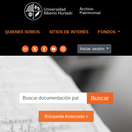
Skip to main content
QUIENES SOMOS
SITIOS DE INTERÉS
FONDOS
Iniciar sesión
Buscar
Búsqueda Avanzada »