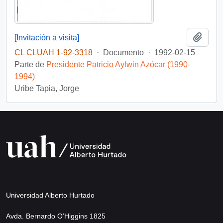
Añadi
[Invitación a visita]
CL CLUAH 1-92-3318
·
Documento
·
1992-02-15
Parte de
Presidente Patricio Aylwin Azócar (1990-
1994)
Uribe Tapia, Jorge
Universidad Alberto Hurtado
Avda. Bernardo O’Higgins 1825