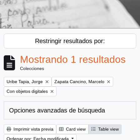
Restringir resultados por:
Mostrando 1 resultados
Colecciones
Remove filter:
Remove filter:
Uribe Tapia, Jorge
Zapata Cancino, Marcelo
Remove filter:
Con objetos digitales
Opciones avanzadas de búsqueda
Imprimir vista previa
Card view
Table view
Ordenar por: Fecha modificada