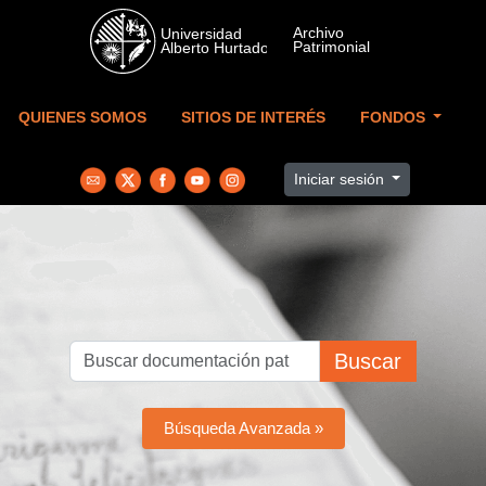
Skip to main content
QUIENES SOMOS
SITIOS DE INTERÉS
FONDOS
Iniciar sesión
Buscar
Búsqueda Avanzada »