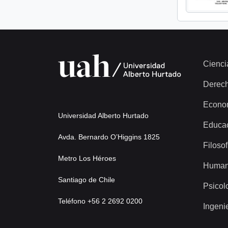
Cienci
Derec
Econo
Universidad Alberto Hurtado
Educa
Avda. Bernardo O’Higgins 1825
Filosof
Metro Los Héroes
Human
Santiago de Chile
Psicol
Teléfono +56 2 2692 0200
Ingeni