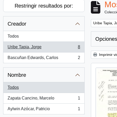
Mos
Restringir resultados por:
Colecc
Remove filter:
Creador
Uribe Tapia, J
Todos
Opciones
Uribe Tapia, Jorge
8
, 8 resultados
Imprimir vi
Bascuñan Edwards, Carlos
2
, 2 resultados
Nombre
Todos
Zapata Cancino, Marcelo
1
, 1 resultados
Aylwin Azócar, Patricio
1
, 1 resultados