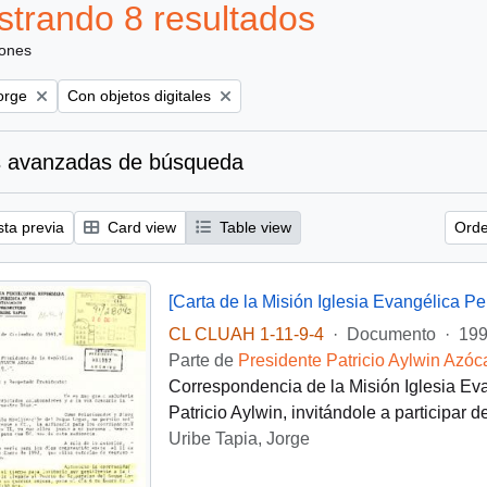
trando 8 resultados
iones
Remove filter:
orge
Con objetos digitales
 avanzadas de búsqueda
sta previa
Card view
Table view
Orde
[Carta de la Misión Iglesia Evangélica P
CL CLUAH 1-11-9-4
·
Documento
·
199
Parte de
Presidente Patricio Aylwin Azóc
Correspondencia de la Misión Iglesia Eva
Patricio Aylwin, invitándole a participar 
Uribe Tapia, Jorge