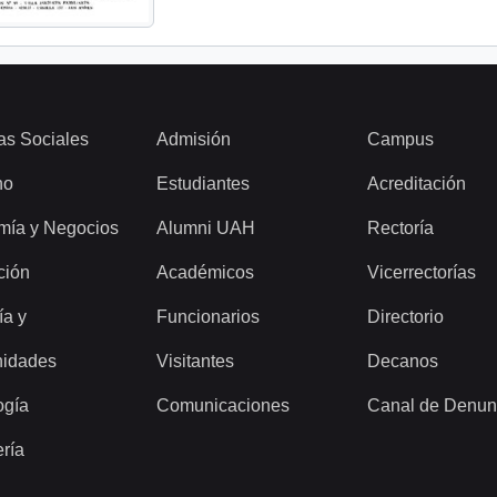
as Sociales
Admisión
Campus
ho
Estudiantes
Acreditación
mía y Negocios
Alumni UAH
Rectoría
ción
Académicos
Vicerrectorías
ía y
Funcionarios
Directorio
idades
Visitantes
Decanos
ogía
Comunicaciones
Canal de Denun
ería