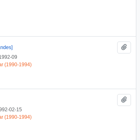
Añadi
Andes]
1992-09
ar (1990-1994)
Añadi
992-02-15
ar (1990-1994)