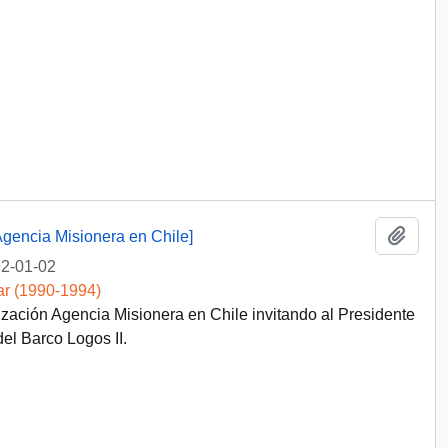
Añadi
Agencia Misionera en Chile]
2-01-02
ar (1990-1994)
zación Agencia Misionera en Chile invitando al Presidente
del Barco Logos II.