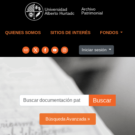
Skip to main content
QUIENES SOMOS
SITIOS DE INTERÉS
FONDOS
Iniciar sesión
Buscar
Búsqueda Avanzada »