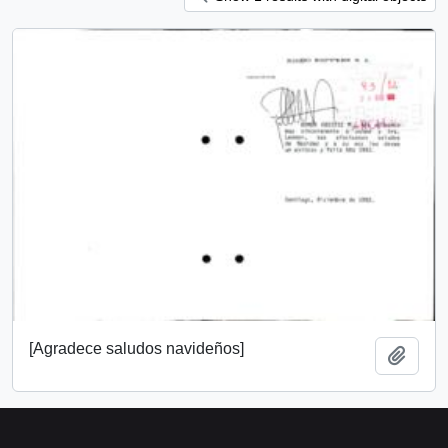
[Agradece saludos navideños]
Añadi