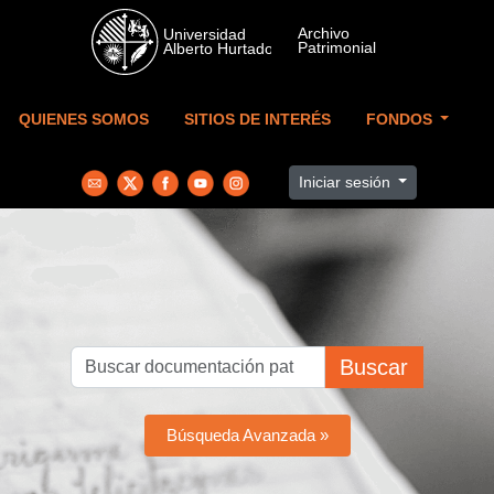
Skip to main content
QUIENES SOMOS
SITIOS DE INTERÉS
FONDOS
Iniciar sesión
Buscar
Búsqueda Avanzada »