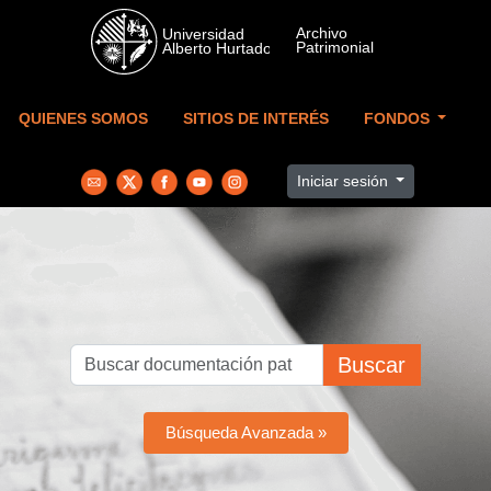
Skip to main content
QUIENES SOMOS
SITIOS DE INTERÉS
FONDOS
Iniciar sesión
Buscar
Búsqueda Avanzada »