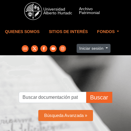
Skip to main content
QUIENES SOMOS
SITIOS DE INTERÉS
FONDOS
Iniciar sesión
Buscar
Búsqueda Avanzada »