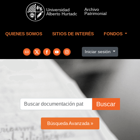
Skip to main content
QUIENES SOMOS
SITIOS DE INTERÉS
FONDOS
Iniciar sesión
Buscar
Búsqueda Avanzada »