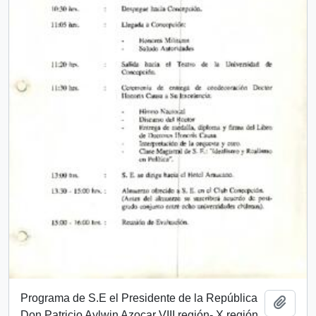
Programa de S.E el Presidente de la República
Añadi
Don Patricio Aylwin Azocar VIII región- X región.