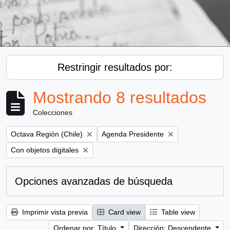
Restringir resultados por:
Mostrando 8 resultados
Colecciones
Remove filter:
Remove filter:
Octava Región (Chile)
Agenda Presidente
Remove filter:
Con objetos digitales
Opciones avanzadas de búsqueda
Imprimir vista previa
Card view
Table view
Ordenar por: Título
Dirección: Descendente