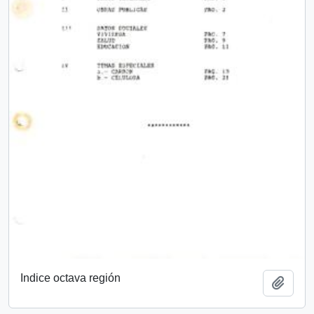
Indice octava región
Añadi