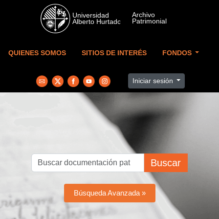
Skip to main content
QUIENES SOMOS
SITIOS DE INTERÉS
FONDOS
Iniciar sesión
Buscar
Búsqueda Avanzada »