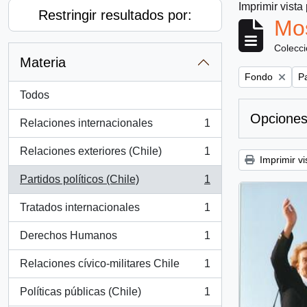
Imprimir vista
Restringir resultados por:
Mos
Colecc
Materia
Remove filter:
Re
Fondo
Pa
Todos
Opciones
Relaciones internacionales
1
, 1 resultados
Relaciones exteriores (Chile)
1
, 1 resultados
Imprimir vi
Partidos políticos (Chile)
1
, 1 resultados
Tratados internacionales
1
, 1 resultados
Derechos Humanos
1
, 1 resultados
Relaciones cívico-militares Chile
1
, 1 resultados
Políticas públicas (Chile)
1
, 1 resultados