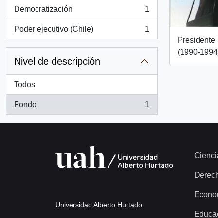
Democratización
1
, 1 resultados
Poder ejecutivo (Chile)
1
, 1 resultados
Presidente 
(1990-1994
Nivel de descripción
Todos
Fondo
1
, 1 resultados
Cienci
Derec
Econo
Universidad Alberto Hurtado
Educa