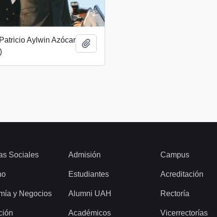
Patricio Aylwin Azócar
Añadir al portapapeles
)
as Sociales
Admisión
Campus
ho
Estudiantes
Acreditación
mía y Negocios
Alumni UAH
Rectoría
ción
Académicos
Vicerrectorías