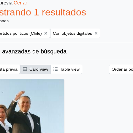
 previa
Cerrar
trando 1 resultados
iones
move filter:
Remove filter:
rtidos políticos (Chile)
Con objetos digitales
 avanzadas de búsqueda
sta previa
Card view
Table view
Ordenar por