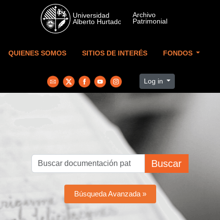
Skip to main content
QUIENES SOMOS
SITIOS DE INTERÉS
FONDOS
Log in
Buscar
Búsqueda Avanzada »