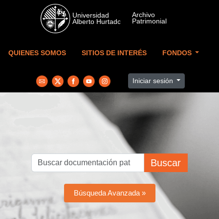
Skip to main content
QUIENES SOMOS
SITIOS DE INTERÉS
FONDOS
Iniciar sesión
Buscar
Búsqueda Avanzada »