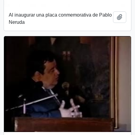
Al inaugurar una placa conmemorativa de Pablo
Añadi
Neruda