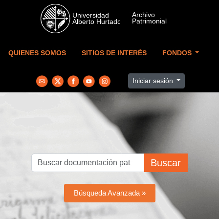
Skip to main content
QUIENES SOMOS
SITIOS DE INTERÉS
FONDOS
Iniciar sesión
Buscar
Búsqueda Avanzada »