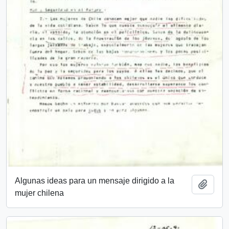
Algunas ideas para un mensaje dirigido a la
Añadi
mujer chilena