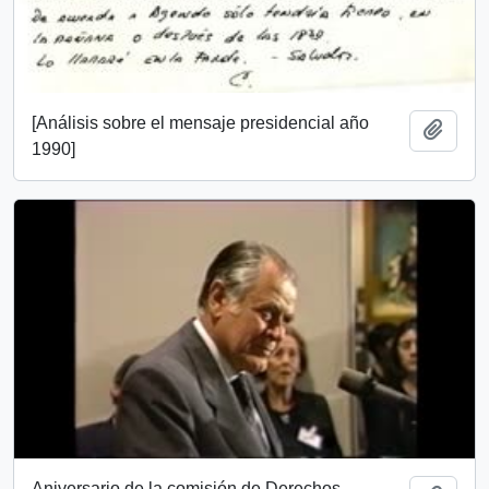
[Análisis sobre el mensaje presidencial año
Añadi
1990]
Aniversario de la comisión de Derechos