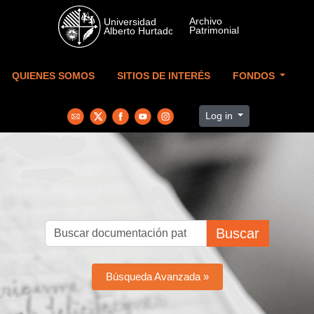
Skip to main content
QUIENES SOMOS
SITIOS DE INTERÉS
FONDOS
Log in
Buscar
Búsqueda Avanzada »