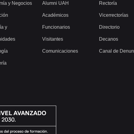
mía y Negocios
Alumni UAH
Rectoría
ción
Académicos
Vicerrectorías
ía y
Funcionarios
Directorio
idades
Visitantes
Decanos
ogía
Comunicaciones
Canal de Denun
ería