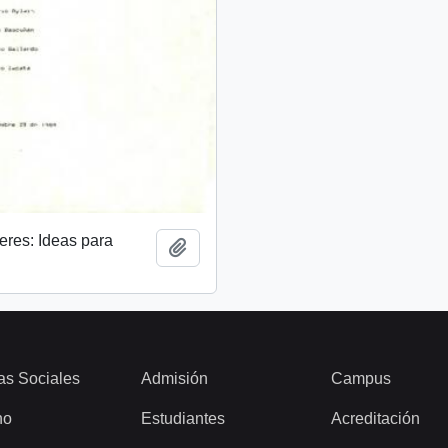
eres: Ideas para
Añadir al portapapeles
as Sociales
Admisión
Campus
ho
Estudiantes
Acreditación