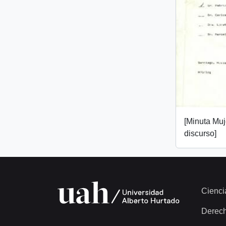
[Minuta Muj
discurso]
Cienci
Derec