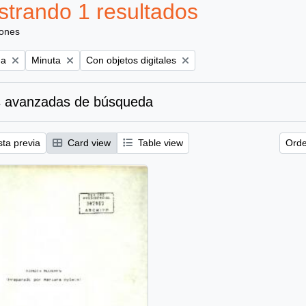
trando 1 resultados
iones
Remove filter:
Remove filter:
na
Minuta
Con objetos digitales
 avanzadas de búsqueda
sta previa
Card view
Table view
Orde