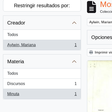
Mos
Restringir resultados por:
Colecc
Remove filter:
Creador
Aylwin, Maria
Todos
Opciones
Aylwin, Mariana
1
, 1 resultados
Imprimir vi
Materia
Todos
Discursos
1
, 1 resultados
Minuta
1
, 1 resultados