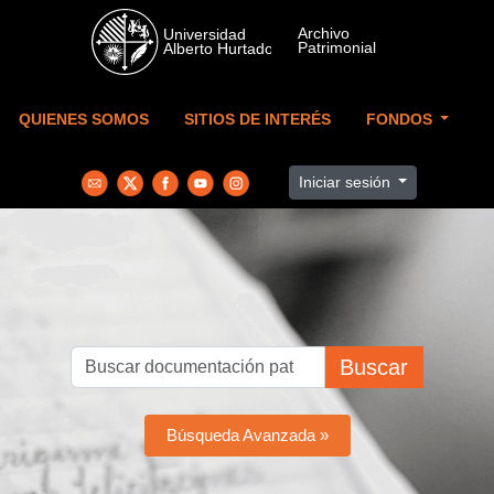
Skip to main content
QUIENES SOMOS
SITIOS DE INTERÉS
FONDOS
Iniciar sesión
Buscar
Búsqueda Avanzada »