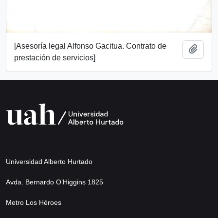
[Asesoría legal Alfonso Gacitua. Contrato de
Añadi
prestación de servicios]
Universidad Alberto Hurtado
Avda. Bernardo O’Higgins 1825
Metro Los Héroes