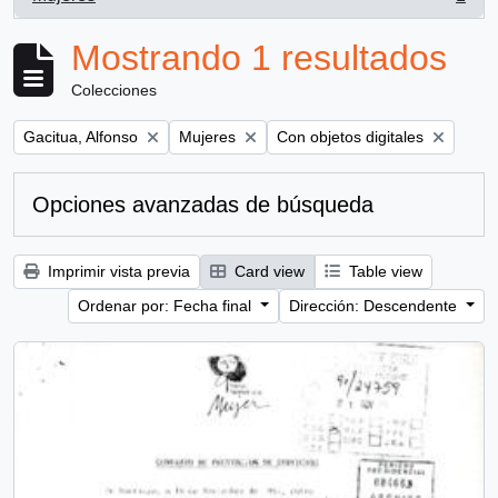
, 1 resultados
Mostrando 1 resultados
Colecciones
Remove filter:
Remove filter:
Remove filter:
Gacitua, Alfonso
Mujeres
Con objetos digitales
Opciones avanzadas de búsqueda
Imprimir vista previa
Card view
Table view
Ordenar por: Fecha final
Dirección: Descendente