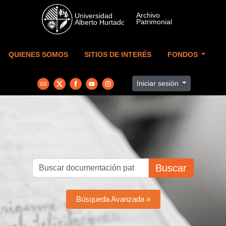
Skip to main content
QUIENES SOMOS
SITIOS DE INTERÉS
FONDOS
Iniciar sesión
Buscar
Búsqueda Avanzada »