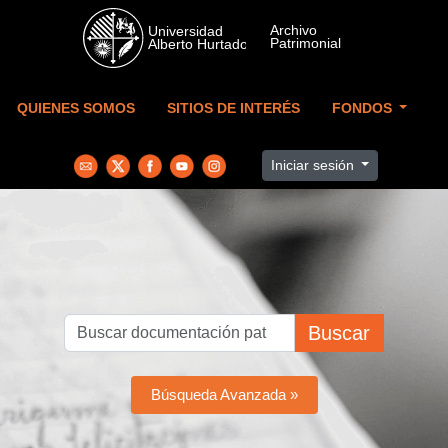
Skip to main content
QUIENES SOMOS
SITIOS DE INTERÉS
FONDOS
Iniciar sesión
Buscar
Búsqueda Avanzada »