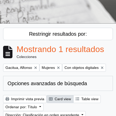
Restringir resultados por:
Mostrando 1 resultados
Colecciones
Remove filter:
Remove filter:
Remove filter:
Gacitua, Alfonso
Mujeres
Con objetos digitales
Opciones avanzadas de búsqueda
Imprimir vista previa
Card view
Table view
Ordenar por: Título
Dirección: Clasificación en orden ascendente