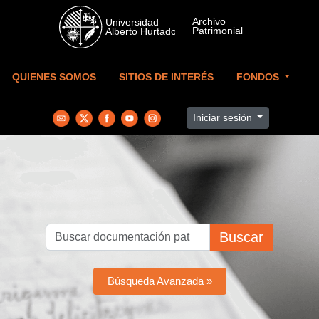
Skip to main content
QUIENES SOMOS
SITIOS DE INTERÉS
FONDOS
Iniciar sesión
Buscar
Búsqueda Avanzada »