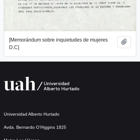
[Memorándum sobre inquietudes de mujeres
Añadi
D.C]
Universidad Alberto Hurtado
Avda. Bernardo O’Higgins 1825