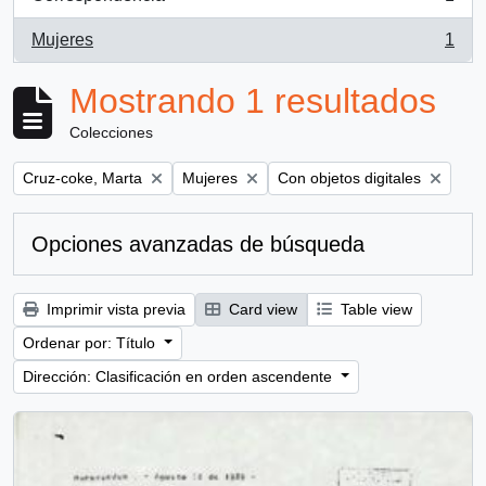
, 1 resultados
Mujeres
1
, 1 resultados
Mostrando 1 resultados
Colecciones
Remove filter:
Remove filter:
Remove filter:
Cruz-coke, Marta
Mujeres
Con objetos digitales
Opciones avanzadas de búsqueda
Imprimir vista previa
Card view
Table view
Ordenar por: Título
Dirección: Clasificación en orden ascendente