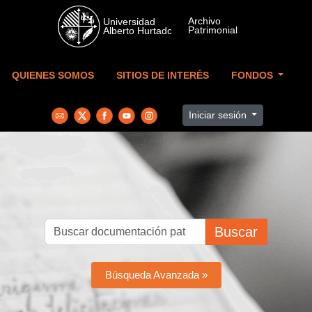
Skip to main content
QUIENES SOMOS
SITIOS DE INTERÉS
FONDOS
Iniciar sesión
Buscar
Búsqueda Avanzada »