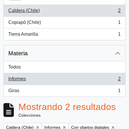
Caldera (Chile)
2
, 2 resultados
Copiapó (Chile)
1
, 1 resultados
Tierra Amarilla
1
, 1 resultados
Materia
Todos
Informes
2
, 2 resultados
Giras
1
, 1 resultados
Mostrando 2 resultados
Colecciones
Remove filter:
Remove filter:
Remove filter:
Caldera (Chile)
Informes
Con objetos digitales