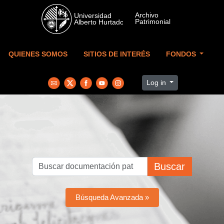
Skip to main content
QUIENES SOMOS
SITIOS DE INTERÉS
FONDOS
Log in
Buscar
Búsqueda Avanzada »