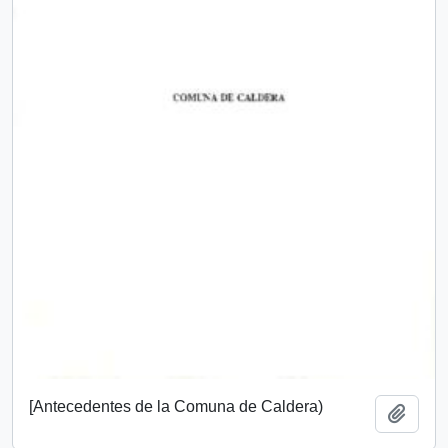
[Antecedentes de la Comuna de Caldera)
Add t