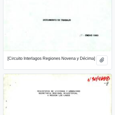
[Circuito Interlagos Regiones Novena y Décima]
Add t