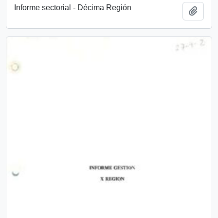
Informe sectorial - Décima Región
Add t