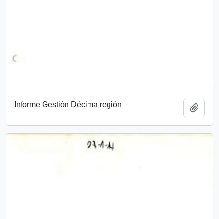
Informe Gestión Décima región
Add t