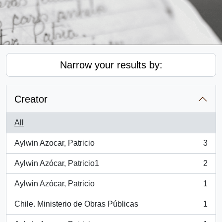
Narrow your results by:
Creator
All
Aylwin Azocar, Patricio
3
, 3 results
Aylwin Azócar, Patricio1
2
, 2 results
Aylwin Azócar, Patricio
1
, 1 results
Chile. Ministerio de Obras Públicas
1
, 1 results