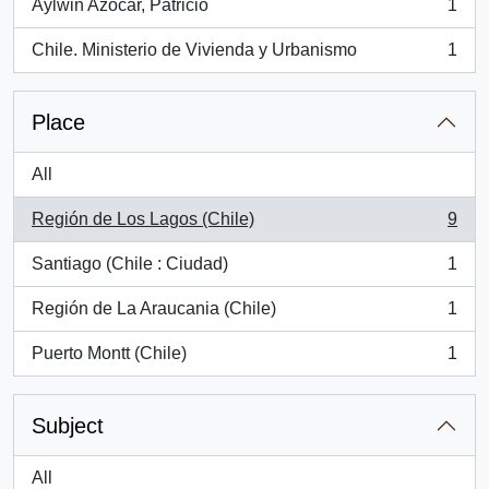
Aylwin Azocar, Patricio
1
, 1 results
Chile. Ministerio de Vivienda y Urbanismo
1
, 1 results
Place
All
Región de Los Lagos (Chile)
9
, 9 results
Santiago (Chile : Ciudad)
1
, 1 results
Región de La Araucania (Chile)
1
, 1 results
Puerto Montt (Chile)
1
, 1 results
Subject
All