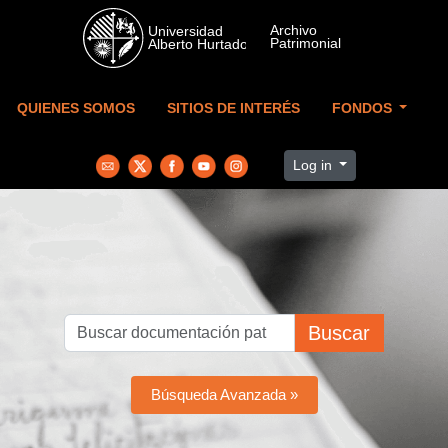
Skip to main content
QUIENES SOMOS
SITIOS DE INTERÉS
FONDOS
Log in
Buscar
Búsqueda Avanzada »