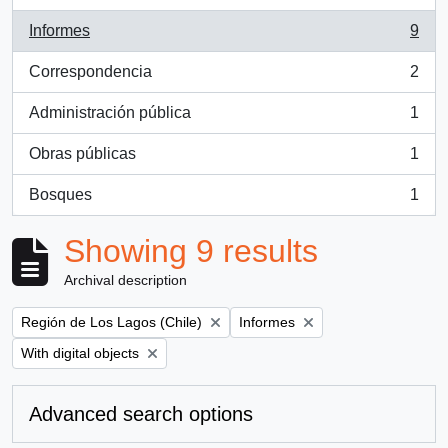
Informes
9
, 9 results
Correspondencia
2
, 2 results
Administración pública
1
, 1 results
Obras públicas
1
, 1 results
Bosques
1
, 1 results
Showing 9 results
Archival description
Remove filter:
Remove filter:
Región de Los Lagos (Chile)
Informes
Remove filter:
With digital objects
Advanced search options