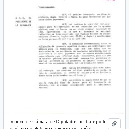
[Informe de Cámara de Diputados por transporte
Añadi
marítimo de plutonio de Francia y Japón]