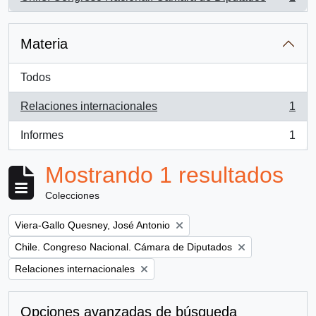
, 1 resultados
Materia
Todos
Relaciones internacionales
1
, 1 resultados
Informes
1
, 1 resultados
Mostrando 1 resultados
Colecciones
Remove filter:
Viera-Gallo Quesney, José Antonio
Remove filter:
Chile. Congreso Nacional. Cámara de Diputados
Remove filter:
Relaciones internacionales
Opciones avanzadas de búsqueda