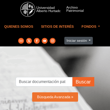
Skip to main content
QUIENES SOMOS
SITIOS DE INTERÉS
FONDOS
Iniciar sesión
Buscar
Búsqueda Avanzada »