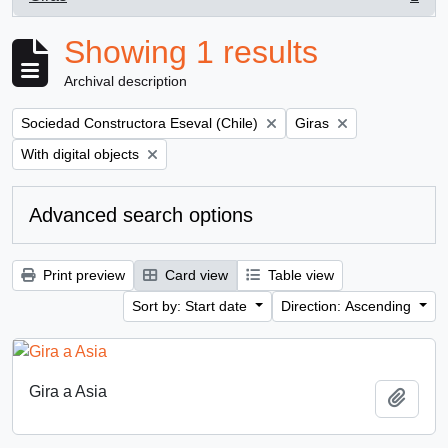
, 1 results
Showing 1 results
Archival description
Remove filter:
Remove filter:
Sociedad Constructora Eseval (Chile)
Giras
Remove filter:
With digital objects
Advanced search options
Print preview
Card view
Table view
Sort by: Start date
Direction: Ascending
Gira a Asia
Add t