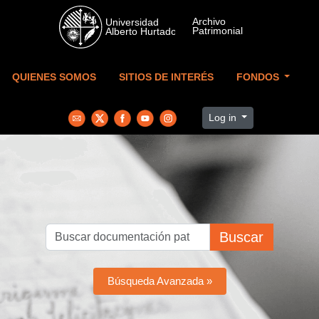
Skip to main content
QUIENES SOMOS
SITIOS DE INTERÉS
FONDOS
Log in
Buscar
Búsqueda Avanzada »