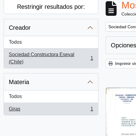
Mos
Restringir resultados por:
Colecc
Remove filter:
Creador
Sociedad Cons
Todos
Opciones
Sociedad Constructora Eseval
1
, 1 resultados
(Chile)
Imprimir vi
Materia
Todos
Giras
1
, 1 resultados