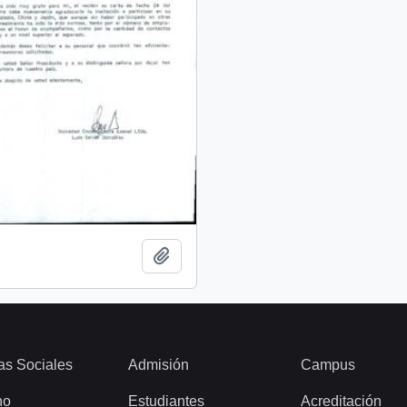
Añadir al portapapeles
as Sociales
Admisión
Campus
ho
Estudiantes
Acreditación