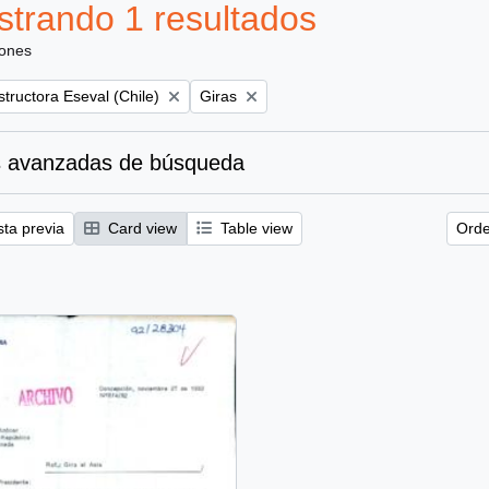
trando 1 resultados
iones
Remove filter:
tructora Eseval (Chile)
Giras
 avanzadas de búsqueda
sta previa
Card view
Table view
Orde