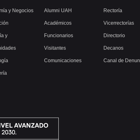
mía y Negocios
Alumni UAH
Rectoría
ción
Académicos
Vicerrectorías
ía y
Funcionarios
Directorio
idades
Visitantes
Decanos
ogía
Comunicaciones
Canal de Denun
ería