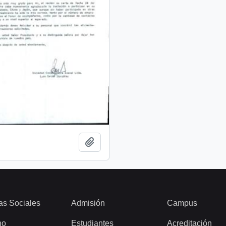
Añadir al portapapeles
as Sociales
Admisión
Campus
ho
Estudiantes
Acreditación