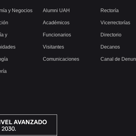
mía y Negocios
Alumni UAH
Rectoría
ción
Académicos
Vicerrectorías
ía y
Funcionarios
Directorio
idades
Visitantes
Decanos
ogía
Comunicaciones
Canal de Denun
ería