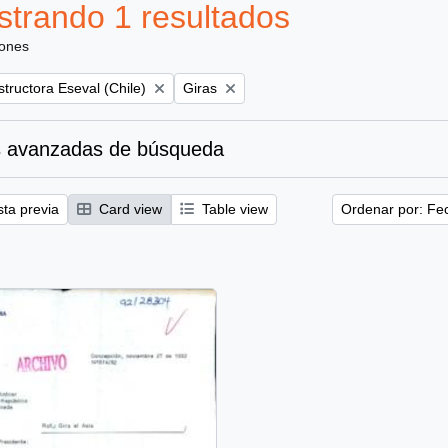
trando 1 resultados
iones
Remove filter:
tructora Eseval (Chile)
Giras
 avanzadas de búsqueda
sta previa
Card view
Table view
Ordenar por: Fe