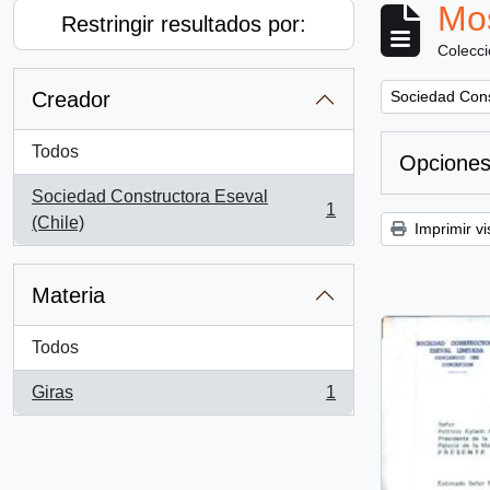
Mos
Restringir resultados por:
Colecc
Remove filter:
Creador
Sociedad Cons
Todos
Opciones
Sociedad Constructora Eseval
1
, 1 resultados
(Chile)
Imprimir vi
Materia
Todos
Giras
1
, 1 resultados