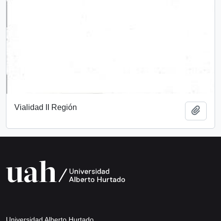
Vialidad II Región
Añadi
Universidad Alberto Hurtado