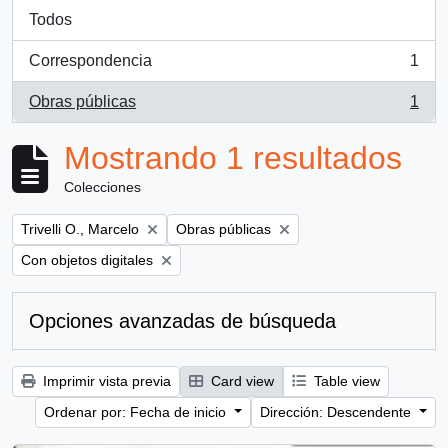
Todos
Correspondencia
1
, 1 resultados
Obras públicas
1
, 1 resultados
Mostrando 1 resultados
Colecciones
Remove filter:
Remove filter:
Trivelli O., Marcelo
Obras públicas
Remove filter:
Con objetos digitales
Opciones avanzadas de búsqueda
Imprimir vista previa
Card view
Table view
Ordenar por: Fecha de inicio
Dirección: Descendente