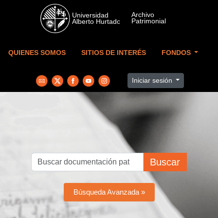
Skip to main content
QUIENES SOMOS
SITIOS DE INTERÉS
FONDOS
Iniciar sesión
Buscar
Búsqueda Avanzada »