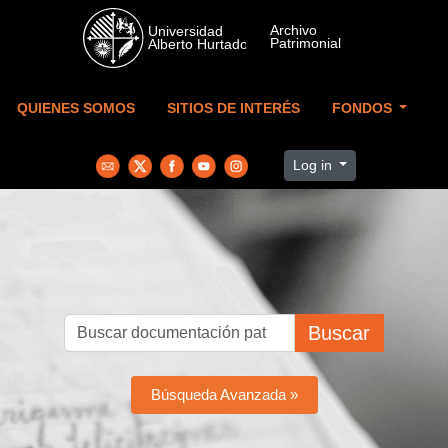
Skip to main content
QUIENES SOMOS
SITIOS DE INTERÉS
FONDOS
Log in
Buscar
Búsqueda Avanzada »