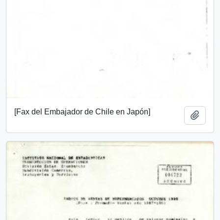
[Fax del Embajador de Chile en Japón]
Add t