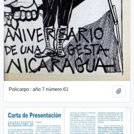
Policarpo : año 7 número 61
Add t