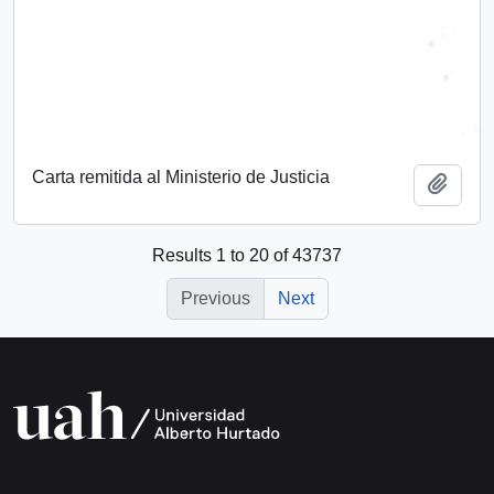
Carta remitida al Ministerio de Justicia
Add t
Results 1 to 20 of 43737
Previous
Next