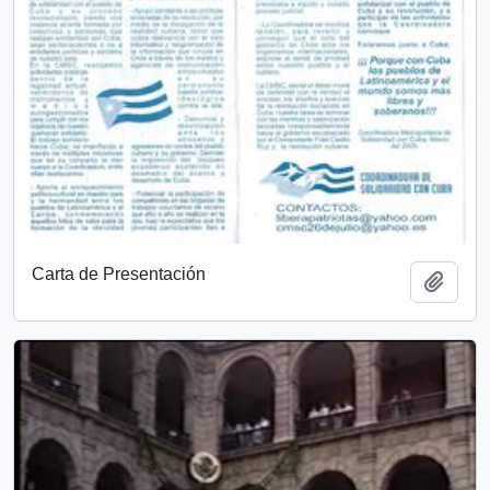
Carta de Presentación
Add t