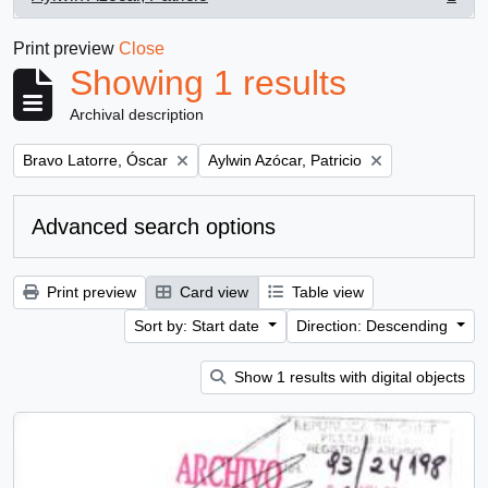
, 1 results
Print preview
Close
Showing 1 results
Archival description
Remove filter:
Remove filter:
Bravo Latorre, Óscar
Aylwin Azócar, Patricio
Advanced search options
Print preview
Card view
Table view
Sort by: Start date
Direction: Descending
Show 1 results with digital objects