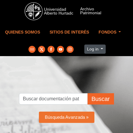
Skip to main content
QUIENES SOMOS
SITIOS DE INTERÉS
FONDOS
Log in
Buscar
Búsqueda Avanzada »