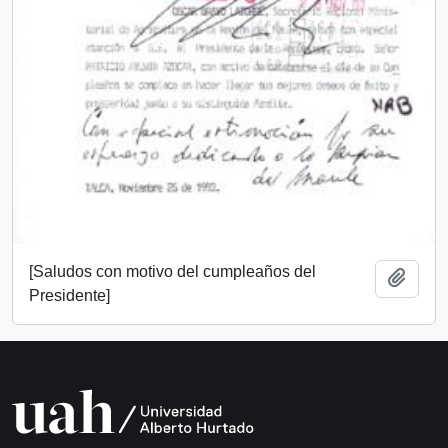
[Saludos con motivo del cumpleaños del
Add t
Presidente]