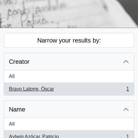
Narrow your results by:
Creator
All
Bravo Latorre, Óscar
1
, 1 results
Name
All
Aylwin Azócar, Patricio
1