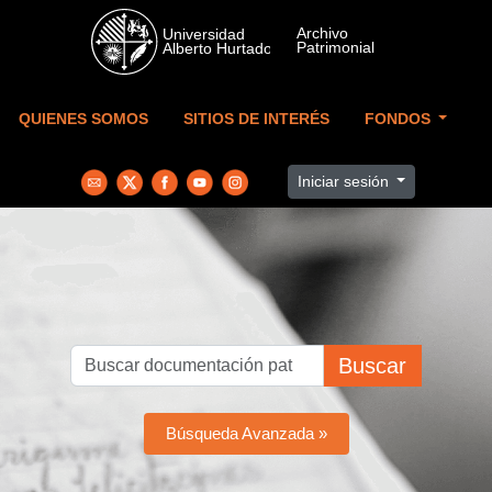
Skip to main content
QUIENES SOMOS
SITIOS DE INTERÉS
FONDOS
Iniciar sesión
Buscar
Búsqueda Avanzada »