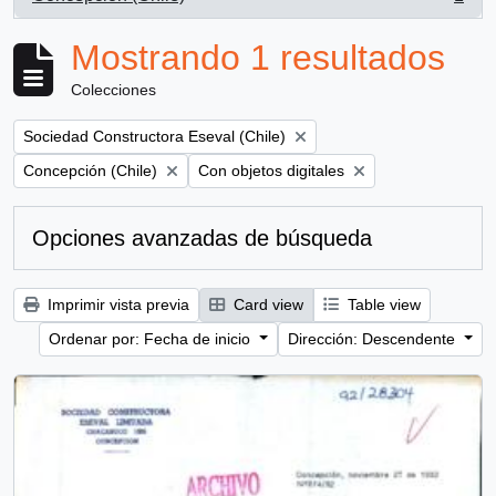
, 1 resultados
Mostrando 1 resultados
Colecciones
Remove filter:
Sociedad Constructora Eseval (Chile)
Remove filter:
Remove filter:
Concepción (Chile)
Con objetos digitales
Opciones avanzadas de búsqueda
Imprimir vista previa
Card view
Table view
Ordenar por: Fecha de inicio
Dirección: Descendente