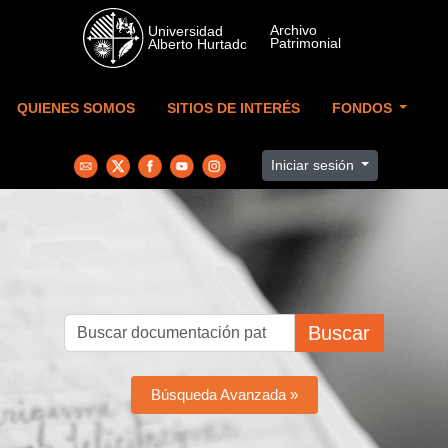
Skip to main content
QUIENES SOMOS
SITIOS DE INTERÉS
FONDOS
Iniciar sesión
Buscar
Búsqueda Avanzada »