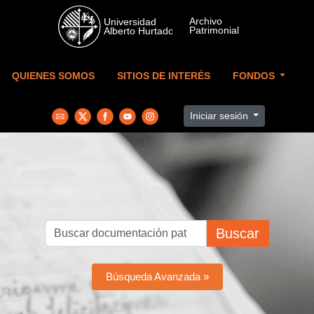
Skip to main content
QUIENES SOMOS
SITIOS DE INTERÉS
FONDOS
Iniciar sesión
Buscar
Búsqueda Avanzada »