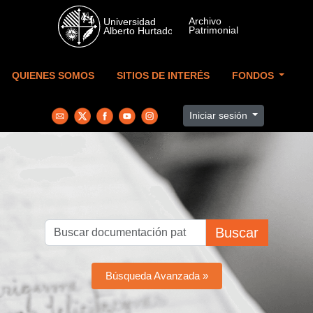
Skip to main content
QUIENES SOMOS
SITIOS DE INTERÉS
FONDOS
Iniciar sesión
Buscar
Búsqueda Avanzada »