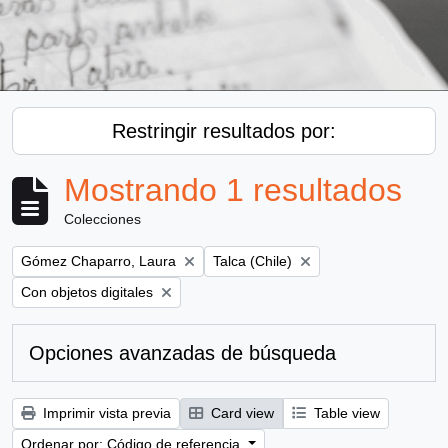
Restringir resultados por:
Mostrando 1 resultados
Colecciones
Remove filter:
Remove filter:
Gómez Chaparro, Laura
Talca (Chile)
Remove filter:
Con objetos digitales
Opciones avanzadas de búsqueda
Imprimir vista previa
Card view
Table view
Ordenar por: Código de referencia