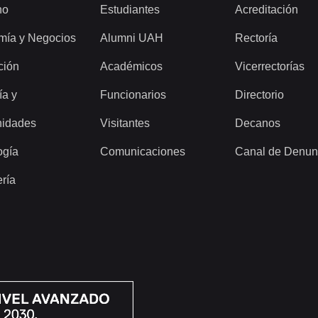
ho
Estudiantes
Acreditación
mía y Negocios
Alumni UAH
Rectoría
ción
Académicos
Vicerrectorías
ía y
Funcionarios
Directorio
idades
Visitantes
Decanos
ogía
Comunicaciones
Canal de Denun
ería