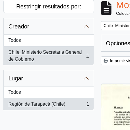
Mos
Restringir resultados por:
Colecc
Remove filter:
Creador
Chile. Ministe
Todos
Opciones
Chile. Ministerio Secretaría General
1
, 1 resultados
de Gobierno
Imprimir vi
Lugar
Todos
Región de Tarapacá (Chile)
1
, 1 resultados