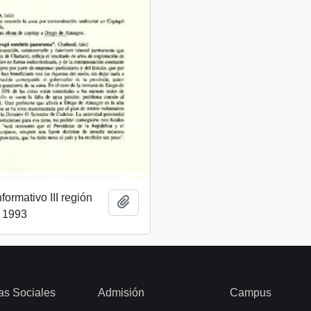
ormativo III región
Añadir al portapapeles
l 1993
as Sociales
Admisión
Campus