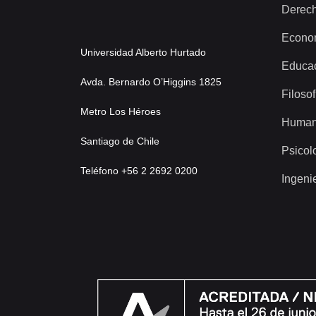
Derec
Econo
Universidad Alberto Hurtado
Educa
Avda. Bernardo O’Higgins 1825
Filosof
Metro Los Héroes
Human
Santiago de Chile
Psicol
Teléfono +56 2 2692 0200
Ingeni