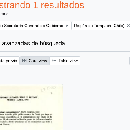
trando 1 resultados
iones
Remove filter:
rio Secretaría General de Gobierno
Región de Tarapacá (Chile)
 avanzadas de búsqueda
sta previa
Card view
Table view