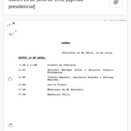
Añadi
presidencial]