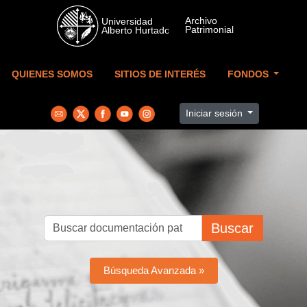
Skip to main content
QUIENES SOMOS
SITIOS DE INTERÉS
FONDOS
Iniciar sesión
Buscar
Búsqueda Avanzada »