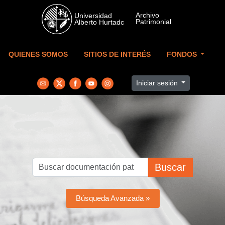
Skip to main content
QUIENES SOMOS
SITIOS DE INTERÉS
FONDOS
Iniciar sesión
Buscar
Búsqueda Avanzada »