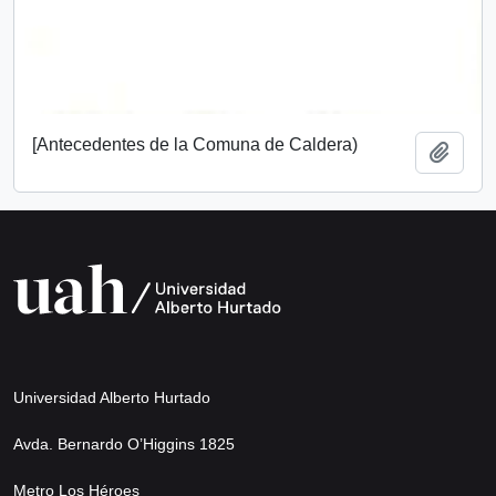
[Antecedentes de la Comuna de Caldera)
Añadi
Universidad Alberto Hurtado
Avda. Bernardo O’Higgins 1825
Metro Los Héroes