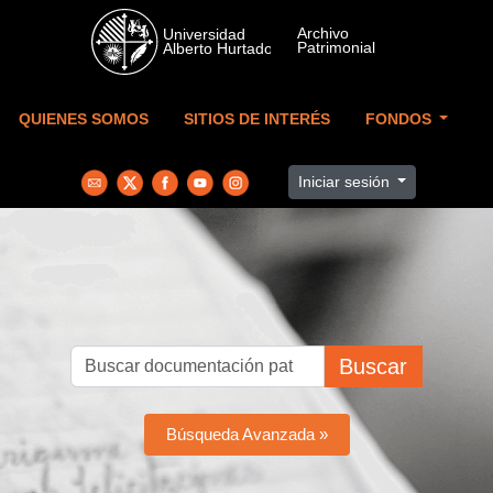
Skip to main content
QUIENES SOMOS
SITIOS DE INTERÉS
FONDOS
Iniciar sesión
Buscar
Búsqueda Avanzada »