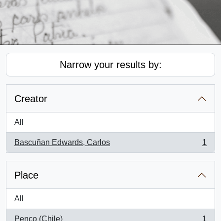
Narrow your results by:
Creator
All
Bascuñan Edwards, Carlos
1
, 1 results
Place
All
Penco (Chile)
1