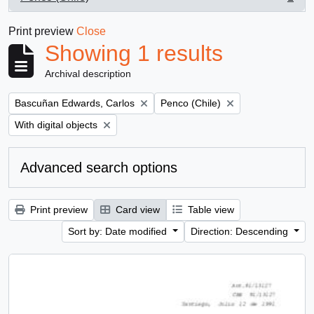
, 1 results
Print preview
Close
Showing 1 results
Archival description
Remove filter:
Remove filter:
Bascuñan Edwards, Carlos
Penco (Chile)
Remove filter:
With digital objects
Advanced search options
Print preview
Card view
Table view
Sort by: Date modified
Direction: Descending