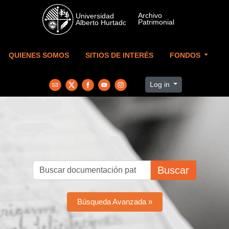
Skip to main content
QUIENES SOMOS
SITIOS DE INTERÉS
FONDOS
Log in
Buscar
Búsqueda Avanzada »