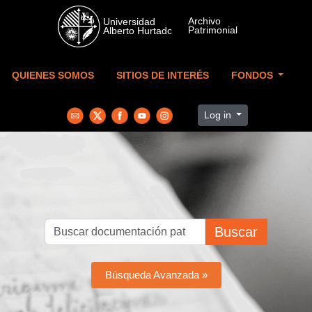
Skip to main content
QUIENES SOMOS
SITIOS DE INTERÉS
FONDOS
Log in
Buscar
Búsqueda Avanzada »