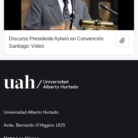
Discurso Presidente Aylwin en Convención
Add t
Santiago: Video
Universidad Alberto Hurtado
Avda. Bernardo O’Higgins 1825
Metro Los Héroes