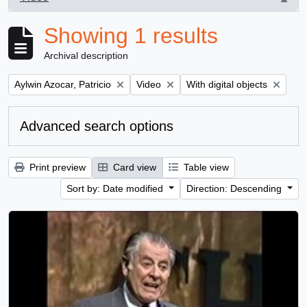
, 1 results
Showing 1 results
Archival description
Remove filter:
Remove filter:
Remove filter:
Aylwin Azocar, Patricio
Video
With digital objects
Advanced search options
Print preview
Card view
Table view
Sort by: Date modified
Direction: Descending