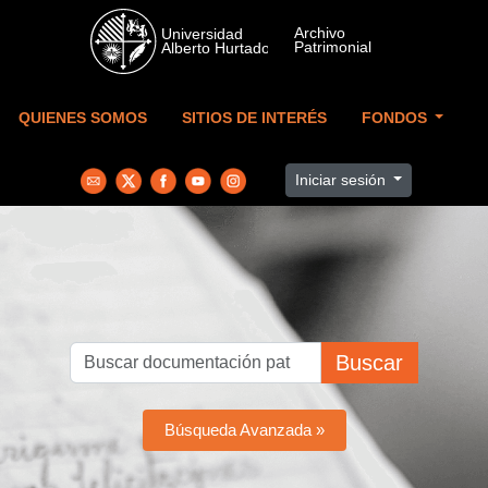
Skip to main content
QUIENES SOMOS
SITIOS DE INTERÉS
FONDOS
Iniciar sesión
Buscar
Búsqueda Avanzada »